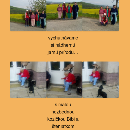
vychutnávame
si nádhernú
jarnú prírodu…
s malou
nezbednou
kozičkou Bibi a
šteniatkom