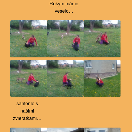
Rokym máme
veselo…
šantenie s
našimi
zvieratkami…