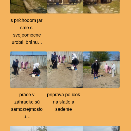
s príchodom jari
sme si
svojpomocne
urobili bránu…
práce v
príprava políčok
záhradke sú
na siatie a
samozrejmosťo
sadenie
u…