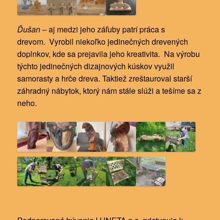
Ďušan
– aj medzi jeho záľuby patrí práca s
drevom. Vyrobil niekoľko jedinečných drevených
doplnkov, kde sa prejavila jeho kreativita. Na výrobu
týchto jedinečných dizajnových kúskov využil
samorasty a hrče dreva. Taktiež zreštauroval starší
záhradný nábytok, ktorý nám stále slúži a tešíme sa z
neho.