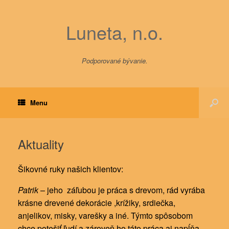
Luneta, n.o.
Podporované bývanie.
Menu
Aktuality
Šikovné ruky našich klientov:
Patrik
– jeho záľubou je práca s drevom, rád vyrába
krásne drevené dekorácie ,krížiky, srdiečka,
anjelikov, misky, varešky a iné. Týmto spôsobom
chce potešiť ľudí a zároveň ho táto práca aj napĺňa.