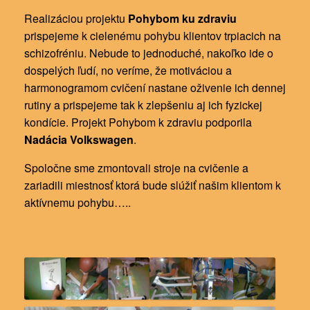
Realizáciou projektu
Pohybom ku zdraviu
prispejeme k cielenému pohybu klientov trpiacich na
schizofréniu. Nebude to jednoduché, nakoľko ide o
dospelých ľudí, no veríme, že motiváciou a
harmonogramom cvičení nastane oživenie ich dennej
rutiny a prispejeme tak k zlepšeniu aj ich fyzickej
kondície. Projekt Pohybom k zdraviu podporila
Nadácia
Volkswagen
.
Spoločne sme zmontovali stroje na cvičenie a
zariadili miestnosť ktorá bude slúžiť našim klientom k
aktívnemu pohybu…..