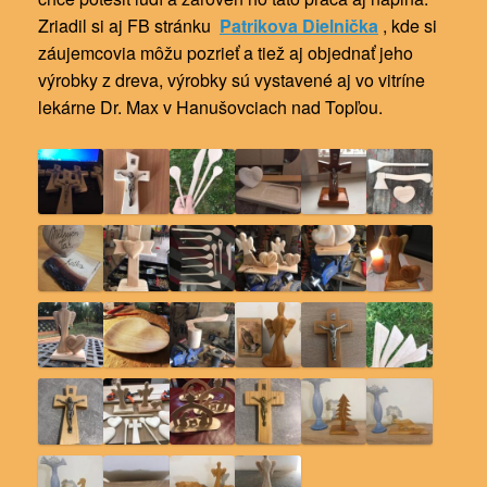
Zriadil si aj FB stránku
Patrikova Dielničk
a
, kde si
záujemcovia môžu pozrieť a tiež aj objednať jeho
výrobky z dreva, výrobky sú vystavené aj vo vitríne
lekárne Dr. Max v Hanušovciach nad Topľou.