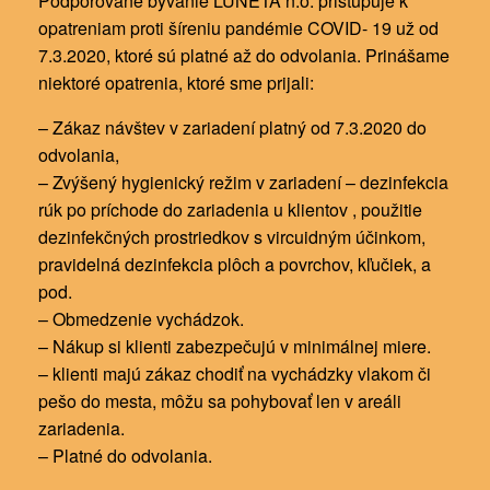
Podporované bývanie LUNETA n.o. pristupuje k
opatreniam proti šíreniu pandémie COVID- 19 už od
7.3.2020, ktoré sú platné až do odvolania. Prinášame
niektoré opatrenia, ktoré sme prijali:
– Zákaz návštev v zariadení platný od 7.3.2020 do
odvolania,
– Zvýšený hygienický režim v zariadení – dezinfekcia
rúk po príchode do zariadenia u klientov , použitie
dezinfekčných prostriedkov s vircuidným účinkom,
pravidelná dezinfekcia plôch a povrchov, kľučiek, a
pod.
– Obmedzenie
vychádzok.
– Nákup si klienti zabezpečujú v minimálnej miere.
– klienti majú zákaz chodiť na vychádzky vlakom či
pešo do mesta, môžu sa pohybovať len v areáli
zariadenia.
– Platné do odvolania.