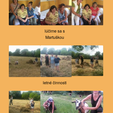
lúčime sa s
Martuškou
letné činnosti