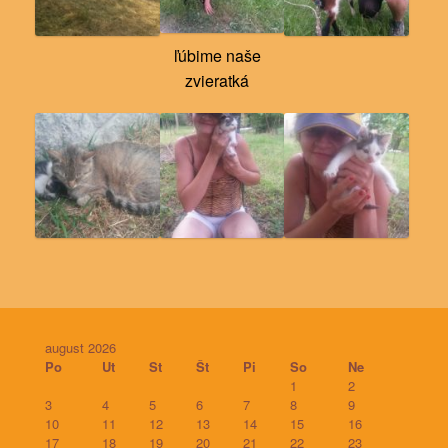
ľúbime naše
zvieratká
august 2026
Po
Ut
St
Št
Pi
So
Ne
1
2
3
4
5
6
7
8
9
10
11
12
13
14
15
16
17
18
19
20
21
22
23