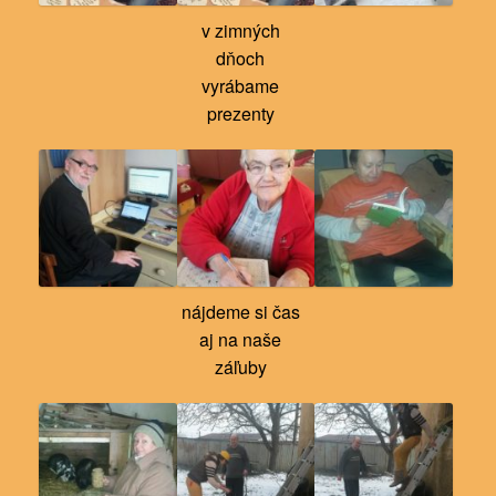
v zimných
dňoch
vyrábame
prezenty
nájdeme si čas
aj na naše
záľuby