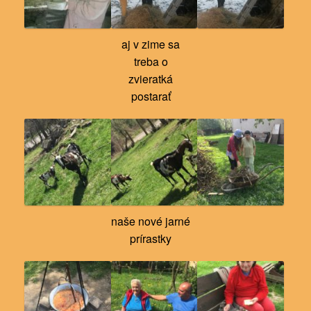
aj v zime sa
treba o
zvieratká
postarať
naše nové jarné
prírastky