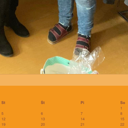
St
Št
Pi
So
1
5
6
7
8
12
13
14
15
19
20
21
22