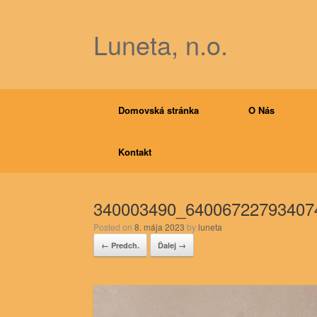
Luneta, n.o.
Domovská stránka
O Nás
Kontakt
340003490_64006722793407
Posted on
8. mája 2023
by
luneta
← Predch.
Ďalej →