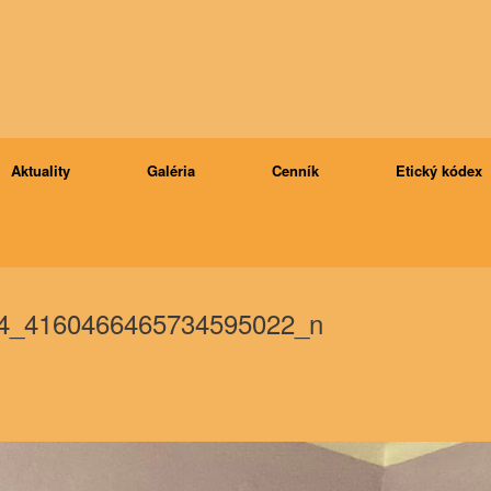
Aktuality
Galéria
Cenník
Etický kódex
4_4160466465734595022_n