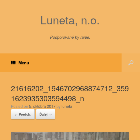
Luneta, n.o.
Podporované bývanie.
Menu
21616202_1946702968874712_359
1623935303594498_n
Posted on
5. októbra 2017
by
luneta
← Predch.
Ďalej →