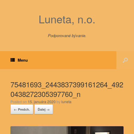
Luneta, n.o.
Podporované bývanie.
Menu
75481693_2443837399161264_492
0438272305397760_n
Posted on
15. januára 2020
by
luneta
← Predch.
Ďalej →